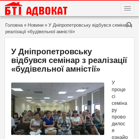
T
O
G
G
Skip to content
Головна
»
Новини
»
У Дніпропетровську відбувся семінар з
L
E
реалізації «будівельної амністії»
N
A
V
I
У Дніпропетровську
G
A
відбувся семінар з реалізації
T
I
«будівельної амністії»
O
N
У
проце
сі
семіна
ру
прово
дилос
я
ознайо