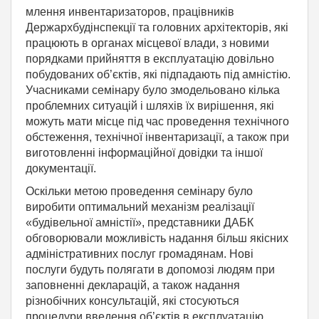
млення инвентаризаторов, працівників
Держархбудінспекції та головних архітекторів, які
працюють в органах місцевої влади, з новими
порядками прийняття в експлуатацію довільно
побудованих об’єктів, які підпадають під амністію.
Учасниками семінару було змодельовано кілька
проблемних ситуацій і шляхів їх вирішення, які
можуть мати місце під час проведення технічного
обстеження, технічної інвентаризації, а також при
виготовленні інформаційної довідки та іншої
документації.
Оскільки метою проведення семінару було
виробити оптимальний механізм реалізації
«будівельної амністії», представники ДАБК
обговорювали можливість надання більш якісних
адміністративних послуг громадянам. Нові
послуги будуть полягати в допомозі людям при
заповненні декларацій, а також надання
різнобічних консультацій, які стосуються
процедури введення об’єктів в експлуатацію