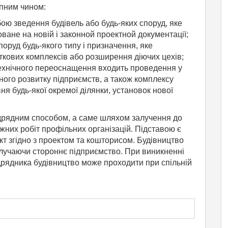
упним чином:
бою зведення будівель або будь-яких споруд, яке
новане на новій і законной проектной документації;
оруд будь-якого типу і призначення, яке
ткових комплексів або розширення діючих цехів;
ехнічного переоснащення входить проведення у
чного розвитку підприємств, а також комплексу
ня будь-якої окремої ділянки, установок нової
ідрядним способом, а саме шляхом залучення до
жних робіт профільних організацій. Підставою є
єкт згідно з проектом та кошторисом. Будівництво
лучаючи стороннє підприємство. При виникненні
ідрядника будівництво може проходити при спільній