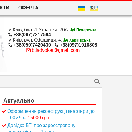
КТИ
ОФЕРТА
м.Київ, бул. Л.Українки, 26А,
Печерська
+38(067)7217594
м.Київ, вул. О.Кошиця, 4,
Харківська
+38(050)7420430
+38(097)1918808
btiadvokat@gmail.com
Актуально
Оформлення реконструкції квартири до
2
100м
за
15000 грн
Довідка БТІ про зареєстровану
нерухомість за 1 день