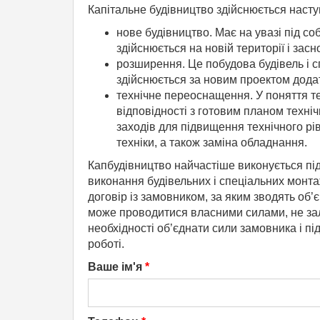
Капітальне будівництво здійснюється наст
нове будівництво. Має на увазі під со
здійснюється на новій території і зас
розширення. Це побудова будівель і сп
здійснюється за новим проектом дода
технічне переоснащення. У поняття т
відповідності з готовим планом техні
заходів для підвищення технічного рів
техніки, а також заміна обладнання.
Капбудівництво найчастіше виконується п
виконання будівельних і спеціальних монта
договір із замовником, за яким зводять об’
може проводитися власними силами, не за
необхідності об’єднати сили замовника і п
роботі.
Ваше ім'я
*