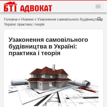
T
O
G
G
Skip to content
Головна
»
Новини
»
Узаконення самовільного будівництва в
L
E
Україні: практика і теорія
N
A
V
I
Узаконення самовільного
G
A
будівництва в Україні:
T
I
практика і теорія
O
N