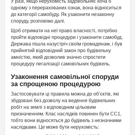
У разі, якщо нерухомість задовольняє хоча б
одному з перерахованих ознак, вона відноситься
до категорії самобуду. Як узаконити незаконну
споруду, розповімо далі.
Щоб отримати на неї право власності, потрібно
пройти відповідні процедури і узаконити самобуд.
Держава пішла назустріч своїм громадянам, і був
прийнятий відповідний закон про будівельну
амністію, який дозволив значно спростити
процедуру легалізації самовільних будівель.
Узаконення самовільної споруди
за спрощеною процедурою
Застосовувати ці правила можна до об’єктів, які
збудовані без дозволу на ведення будівельних
робіт на землі з відповідним цільовим
призначенням. Клас наслідків повинен бути СС1,
тобто вони відносяться до будівель з незначними
наслідками. Це може бути нерухомість: