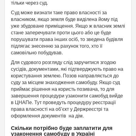
тільки через суд.
Суд може визнати таке право власності за
власником, якщо земля буде виділена йому під
уже збудоване приміщення. Якщо ж власник землі
стане заперечувати проти цього або це буде
порушувати права інших осіб, то зведена будівля
підлягає знесенню за рахунок того, хто її
самовільно побудував.
Для судового розгляду слід заручитися згодою
сусідів, документами, які підтверджують право на
користування землею. Позов направляється до
суду за місцем знаходження самобуду. Якщо суд
приймає рішення на користь позивача, то для
завершення процедури узаконити самобуд вийде
в ЦНАПе. Тут проведуть процедуру реєстрації
права власності на об’єкт у Держреєстрі та
оформлення документів на дім.
Скільки потрібно буде заплатити для
узаконення самобуду в Україні