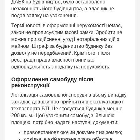
ДАБК на будівництво, було встановлено
незаконність його будівництва, а власник не
подав заявку на узаконення.
Терміновості в оформленні нерухомості немає,
закон не прописує тимчасові рамки. Зробити це
можна при здійсненні угод і нотаріальних дій з
майном. Штраф за будівництво будинку без
дозволу не передбачений. Крім того, після
реєстрації права власності виникає
відповідальність з податку на нерухомість.
Оформлення самобуду після
реконструкції
Легалізація самовільної споруди в цьому випадку
зажадає довідки про прийняття в експлуатацію і
техпаспорта БТІ. Це стосується будинків менше
200 кв. м. Щоб узаконити самобуд з більшою
площею, потрібно надати наступні документи:
правовстановлюючий документ на землю;
довідка, в якій вказана здача об’єкта в