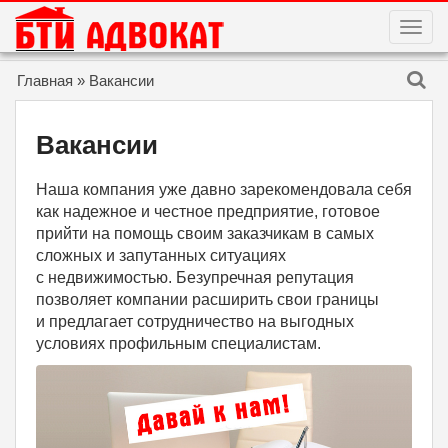
T
O
G
G
Skip to content
Главная
»
Вакансии
L
E
N
A
Вакансии
V
I
G
A
Наша компания уже давно зарекомендовала себя
T
I
как надежное и честное предприятие, готовое
O
прийти на помощь своим заказчикам в самых
N
сложных и запутанных ситуациях
с недвижимостью. Безупречная репутация
позволяет компании расширить свои границы
и предлагает сотрудничество на выгодных
условиях профильным специалистам.