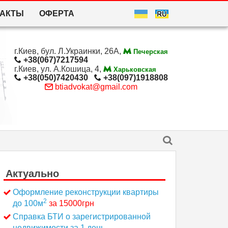
ТАКТЫ
ОФЕРТА
г.Киев, бул. Л.Украинки, 26А,
Печерская
+38(067)7217594
г.Киев, ул. А.Кошица, 4,
Харьковская
+38(050)7420430
+38(097)1918808
btiadvokat@gmail.com
Актуально
Оформление реконструкции квартиры
2
до 100м
за 15000грн
Справка БТИ о зарегистрированной
недвижимости за 1 день