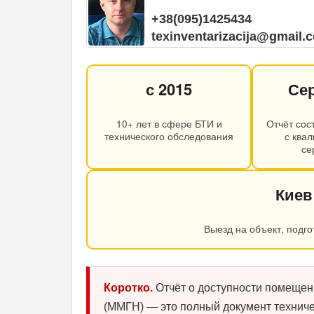
+38(095)1425434
texinventarizacija@gmail.
с 2015
Се
10+ лет в сфере БТИ и
Отчёт сос
технического обследования
с ква
се
Киев
Выезд на объект, подг
Коротко.
Отчёт о доступности помещен
(ММГН) — это полный документ техниче