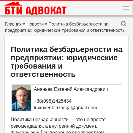
T
O
G
G
Skip to content
Главная
»
Новости
»
Политика безбарьерности на
L
E
предприятии: юридические требования и ответственность
N
A
V
I
Политика безбарьерности на
G
A
предприятии: юридические
T
I
требования и
O
N
ответственность
Ананьев Евгений Александрович
+38(095)1425434
texinventarizacija@gmail.com
Политика безбарьерности — это не просто
рекомендация, а внутренний документ,
фиксирующий выполнение предприятием