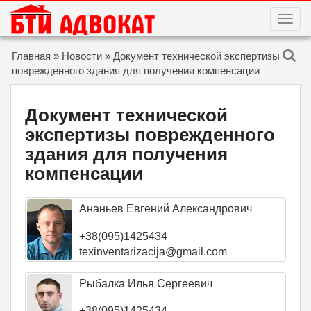
T
O
G
G
Skip to content
Главная
»
Новости
»
Документ технической экспертизы
L
E
поврежденного здания для получения компенсации
N
A
V
I
Документ технической
G
A
экспертизы поврежденного
T
I
здания для получения
O
N
компенсации
Ананьев Евгений Александрович
+38(095)1425434
texinventarizacija@gmail.com
Рыбалка Илья Сергеевич
+38(095)1425434